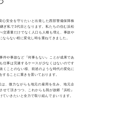
つ
安心安全を守りたいと出発した西部警備保障株
継ぎ私で
3
代目となります。私たちの住む浜松
べ交通量だけでなく人口も人種も増え、事故や
にならない程に変化し時を重ねてきました。
事件や事故など『何事もない』ことが成果であ
も仕事は完遂するケースが少なくはないのです
抜くことのない様、前述のような時代の変化に
をすることに重きを置いております。
社は、微力ながらも地元の雇用を生み、地元企
させて頂きつつ、これからも我が故郷『浜松』
けていきたいと全力で取り組んでまいります。