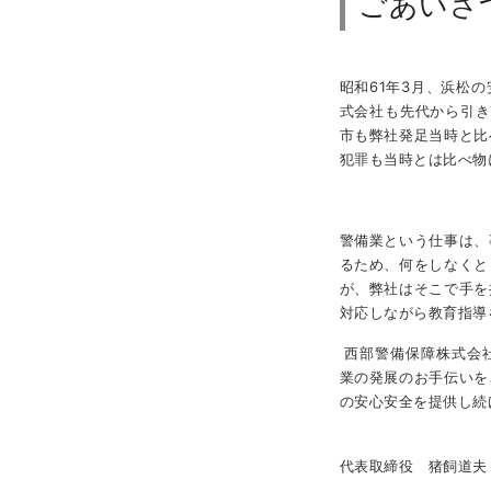
ごあいさ
昭和
61
年
3
月、浜松の
式会社も先代から引き
市も弊社発足当時と比
犯罪も当時とは比べ物
警備業という仕事は、
るため、何をしなくと
が、弊社はそこで手を
対応しながら教育指導
西部警備保障株式会
業の発展のお手伝いを
の安心安全を提供し続
代表取締役 猪飼道夫