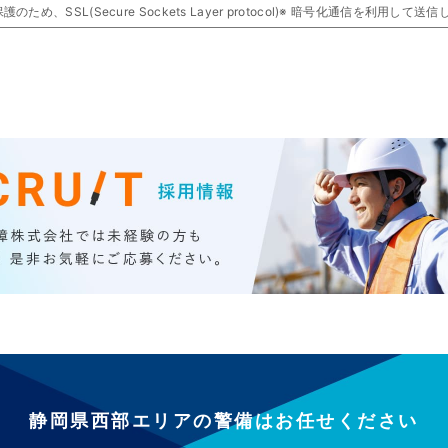
め、SSL(Secure Sockets Layer protocol)※ 暗号化通信を利用して送
ウェブサポ」内のSSL通信となります。
認画面では、ウェブサポのSSL専用共通ページ
sapo.jp/inquery/)に遷移いたします。
からアドレスが変わりますが、正常な動作のためご安心ください。
ts Layer protocol)とは？
バの間でやり取りされる情報の漏洩を防ぐための暗号化技術のことです。
で、お客さまの個人情報は暗号化されて送信されますのでセキュリティが向上しま
ご利用のブラウザが128ビットSSLに対応している必要があります。
静岡県西部エリアの警備はお任せください