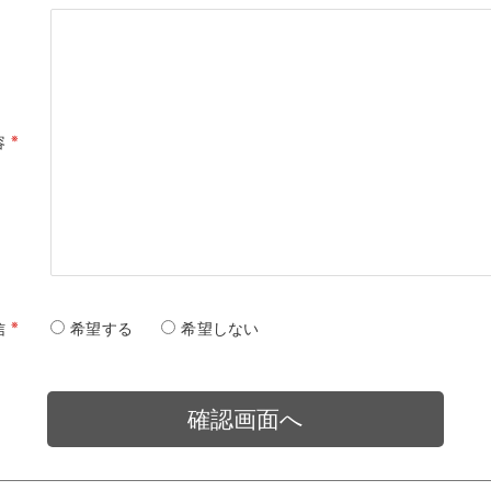
※
容
※
信
希望する
希望しない