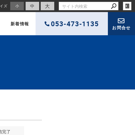
大
中
イズ
小
053-473-1135
新着情報
お問合せ
信完了