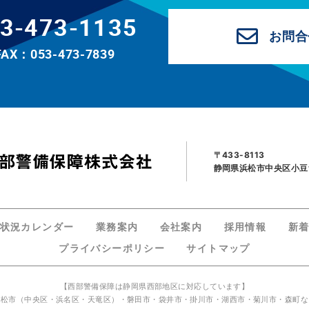
3-473-1135
お問合
FAX：053-473-7839
〒433-8113
静岡県浜松市中央区小豆餅
状況カレンダー
業務案内
会社案内
採用情報
新
プライバシーポリシー
サイトマップ
【西部警備保障は静岡県西部地区に対応しています】
浜松市（中央区・浜名区・天竜区）・磐田市・袋井市・掛川市・湖西市・菊川市・森町な