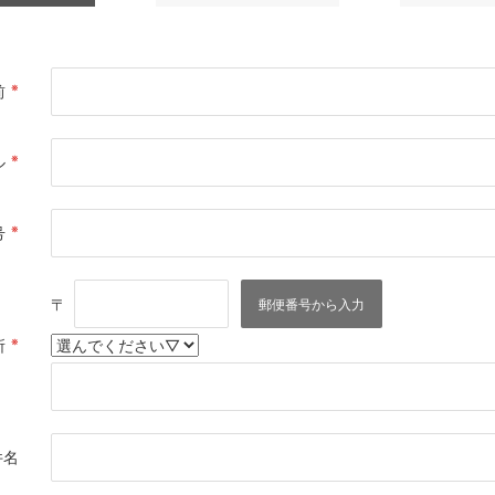
※
前
※
ル
※
号
〒
※
所
件名