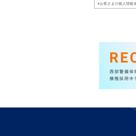
※お客さまの個人情報保護のた
使用しているSSLは「
そのため送信内容の確
(URL //secure.web
現在ご利用中のサイト
※ SSL(Secure Socke
ブラウザとウェブサー
SSLを使用すること
SSLを利用するには、